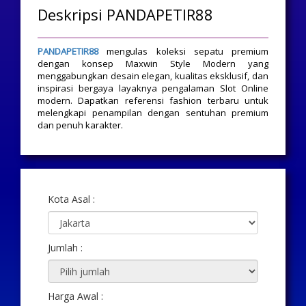
Deskripsi PANDAPETIR88
PANDAPETIR88
mengulas koleksi sepatu premium
dengan konsep Maxwin Style Modern yang
menggabungkan desain elegan, kualitas eksklusif, dan
inspirasi bergaya layaknya pengalaman Slot Online
modern. Dapatkan referensi fashion terbaru untuk
melengkapi penampilan dengan sentuhan premium
dan penuh karakter.
Kota Asal :
Jumlah :
Harga Awal :