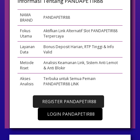
Informasi Tentang PANDAPETIR88
NAMA
PANDAPETIR88
BRAND
Fokus
Aktifkan Link Alternatif Slot PANDAPETIR88
Utama
Terpercaya
Layanan
Bonus Deposit Harian, RTP Tinggi & Info
Data
Valid
Metode
Analisis Keamanan Link, Sistem Anti Lemot
Riset
& Anti Blokir
Akses
Terbuka untuk Semua Pemain
Analisis
PANDAPETIR88 LINK
REGISTER PANDAPETIR88
LOGIN PANDAPETIR88