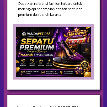
Dapatkan referensi fashion terbaru untuk
melengkapi penampilan dengan sentuhan
premium dan penuh karakter.